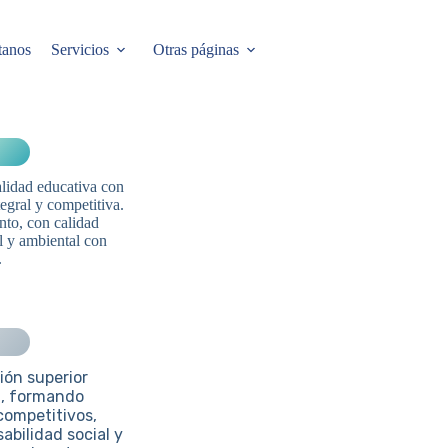
tanos
Servicios
Otras páginas
alidad educativa con
tegral y competitiva.
to, con calidad
l y ambiental con
.
ón superior
d, formando
competitivos,
bilidad social y